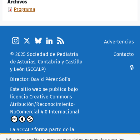
Archivos
Programa
Instagram
X
Bluesky
LinkedIn
Feed
Pie de página
Advertencias
© 2025
Sociedad de Pediatría
Contacto
de Asturias, Cantabria y Castilla
Menú de cuenta
🔒
y León (SCCALP)
Director: David Pérez Solís
Este sitio web se publica bajo
licencia
Creative Commons
Atribución/Reconocimiento-
NoComercial 4.0 Internacional
La SCCALP forma parte de la: