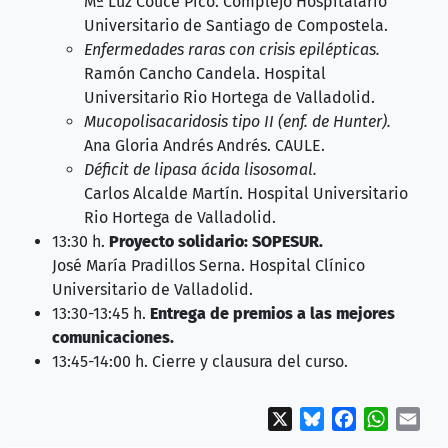
Mª Luz Couce Pico. Complejo Hospitalario
Universitario de Santiago de Compostela.
Enfermedades raras con crisis epilépticas.
Ramón Cancho Candela. Hospital
Universitario Rio Hortega de Valladolid.
Mucopolisacaridosis tipo II (enf. de Hunter).
Ana Gloria Andrés Andrés. CAULE.
Déficit de lipasa ácida lisosomal.
Carlos Alcalde Martín. Hospital Universitario
Rio Hortega de Valladolid.
13:30 h.
Proyecto solidario: SOPESUR.
José María Pradillos Serna. Hospital Clínico
Universitario de Valladolid.
13:30-13:45 h.
Entrega de premios a las mejores
comunicaciones.
13:45-14:00 h. Cierre y clausura del curso.
X
Bluesky
Facebook
WhatsA
Ema