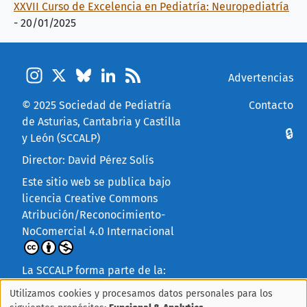
XXVII Curso de Excelencia en Pediatría: Neuropediatría
-
20/01/2025
Instagram
X
Bluesky
LinkedIn
Feed
Pie de página
Advertencias
© 2025
Sociedad de Pediatría
Contacto
de Asturias, Cantabria y Castilla
Menú de cuenta
🔒
y León (SCCALP)
Director: David Pérez Solís
Este sitio web se publica bajo
licencia
Creative Commons
Atribución/Reconocimiento-
NoComercial 4.0 Internacional
La SCCALP forma parte de la:
Utilizamos cookies y procesamos datos personales para los