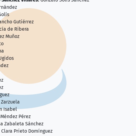
rnández
olís
ancho Gutiérrez
cía de Ribera
rez Muñoz
to
na
Ugidos
ndez
ez
ez
guez
 Zarzuela
n Isabel
 Méndez Pérez
a Zabaleta Sánchez
Clara Prieto Domínguez