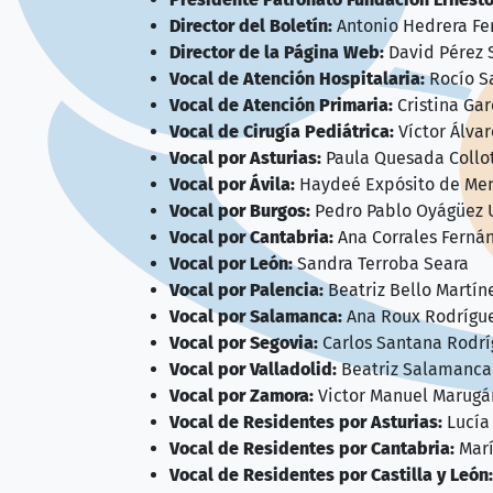
Director del Boletín:
Antonio Hedrera Fe
Director de la Página Web:
David Pérez S
Vocal de Atención Hospitalaria:
Rocío S
Vocal de Atención Primaria:
Cristina Gar
Vocal de Cirugía Pediátrica:
Víctor Álva
Vocal por Asturias:
Paula Quesada Collo
Vocal por Ávila:
Haydeé Expósito de Me
Vocal por Burgos:
Pedro Pablo Oyágüez 
Vocal por Cantabria:
Ana Corrales Ferná
Vocal por León:
Sandra Terroba Seara
Vocal por Palencia:
Beatriz Bello Martín
Vocal por Salamanca:
Ana Roux Rodrígu
Vocal por Segovia:
Carlos Santana Rodrí
Vocal por Valladolid:
Beatriz Salamanca
Vocal por Zamora:
Victor Manuel Marugá
Vocal de Residentes por Asturias:
Lucía
Vocal de Residentes por Cantabria:
Marí
Vocal de Residentes por Castilla y León: