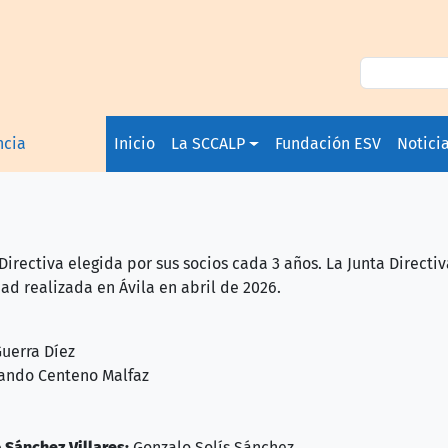
Navegación principal
ncia
Inicio
La SCCALP
Fundación ESV
Notici
irectiva elegida por sus socios cada 3 años. La Junta Directiv
ad realizada en Ávila en abril de 2026.
uerra Díez
ando Centeno Malfaz
 Sánchez Villares:
Gonzalo Solís Sánchez